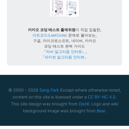
카카오 코딩 테스트 출제위원
이 직접 집필한,
리트코드(LeetCode)
문제로 풀어보는,
구글, 마이크로소프트, 네이버, 카카오
코딩 테스트 완벽 가이드
『자바 알고리즘 인터뷰』
,
『파이썬 알고리즘 인터뷰』
© 2000 -
2026
Sang Park
Except where otherwise noted,
content on this site is licensed under a
CC BY-NC 4.0
.
This site design was brought from
Distill
. Logo and wiki
background image was brought from
Bear
.