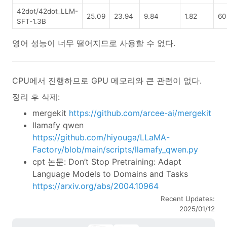
42dot/42dot_LLM-
25.09
23.94
9.84
1.82
60
SFT-1.3B
영어 성능이 너무 떨어지므로 사용할 수 없다.
CPU에서 진행하므로 GPU 메모리와 큰 관련이 없다.
정리 후 삭제:
mergekit
https://github.com/arcee-ai/mergekit
llamafy qwen
https://github.com/hiyouga/LLaMA-
Factory/blob/main/scripts/llamafy_qwen.py
cpt 논문: Don’t Stop Pretraining: Adapt
Language Models to Domains and Tasks
https://arxiv.org/abs/2004.10964
Recent Updates:
2025/01/12