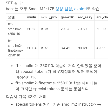
SFT 결과:
base는 모두 SmolLM2-1.7B
생성 실험
,
axolotl
로 학습
모델
mmlu
mmlu_pro
gsmk8k
arc_easy
arc_ch
fft-
smollm2-
50.23
19.39
29.87
79.80
50.09
r250110
fft-
smollm2-
50.04
19.51
34.42
80.68
49.66
finetome-
r250110
fft-smollm2-r250110: 학습이 거의 안되었을 뿐더
러 special_tokens가 잘못지정되어 있어 모델이
비정상이다.
fft-smollm2-finetome-r250110: 학습 데이터는
더 크지만 special tokens 문제는 동일하다.
학습시 다음 3가지 처리:
special tokens 처리, 기존 smollm2 instruct와 동