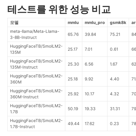
테스트를 위한 성능 비교
모델
mmlu
mmlu_pro
gsmk8k
ar
meta-llama/Meta-Llama-
65.76
39.84
75.21
84
3-8B-Instruct
HuggingFaceTB/SmolLM2-
25.17
7.01
0.61
66
135M
HuggingFaceTB/SmolLM2-
25.30
6.56
1.67
62
135M-Instruct
HuggingFaceTB/SmolLM2-
25.18
9.92
4.40
71
360M
HuggingFaceTB/SmolLM2-
25.92
10.17
4.32
7
360M-Instruct
HuggingFaceTB/SmolLM2-
50.19
19.33
31.31
79
1.7B
HuggingFaceTB/SmolLM2-
49.44
17.62
0.23
78
1.7B-Instruct