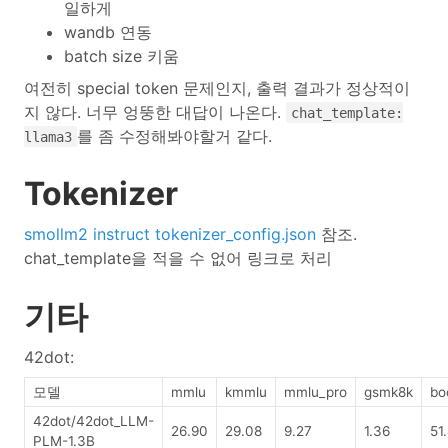
일하게
wandb 연동
batch size 키움
여전히 special token 문제인지, 출력 결과가 정상적이
지 않다. 너무 엉뚱한 대답이 나온다.
chat_template:
를 좀 수정해봐야할거 같다.
llama3
Tokenizer
smollm2 instruct tokenizer_config.json
참조.
chat_template을 적을 수 없어 링크로 처리
기타
42dot:
모델
mmlu
kmmlu
mmlu_pro
gsmk8k
bo
42dot/42dot_LLM-
26.90
29.08
9.27
1.36
51
PLM-1.3B