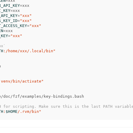
KEN
=
R_API_KEY
=
I_KEY
=
_API_KEY
=
"xxx"
S_KEY_ID
=
"xxx"
T_ACCESS_KEY
=
"xxx"
EN
=
_KEY
=
"xxx"
px`
TH
:/home/xxx/.local/bin"


.venv/bin/activate"
e/doc/fzf/examples/key-bindings.bash

H for scripting. Make sure this is the last PATH variabl
TH
:
$HOME
/.rvm/bin"