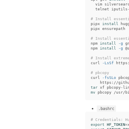
  vim silversear
  telnet iputils
# Install essent
pipx 
install 
hug
pipx ensurepath

# Install essent
npm 
install
-g
 g
npm 
install
-g
 @
# Install extrem
curl 
-LsSf
 https
# pbcopy
curl 
-fsSLo
 pbco
tar 
mv 
.bashrc
# Credentials: H
export 
HF_TOKEN
=