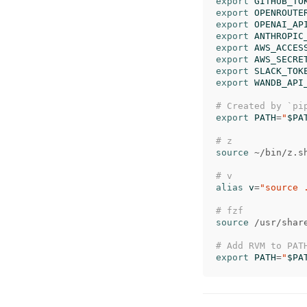
export 
GITHUB_TO
export 
OPENROUTE
export 
OPENAI_AP
export 
ANTHROPIC
export 
AWS_ACCES
export 
AWS_SECRE
export 
SLACK_TOK
export 
WANDB_API
# Created by `pi
export 
PATH
=
"
$PA
# z
source
 ~/bin/z.sh
# v
alias 
v
=
"source 
# fzf
source
 /usr/shar
# Add RVM to PAT
export 
PATH
=
"
$PA