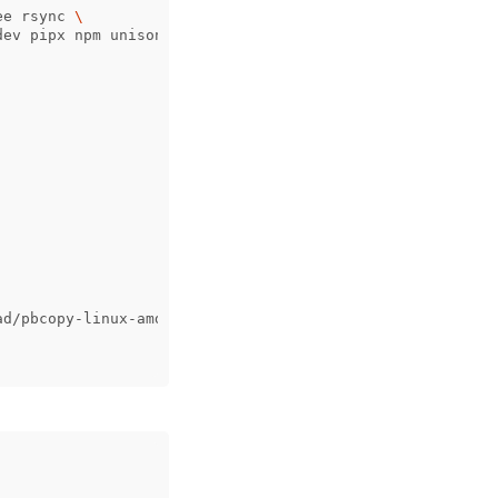
ee rsync 
\
ev pipx npm unison inotify-tools
