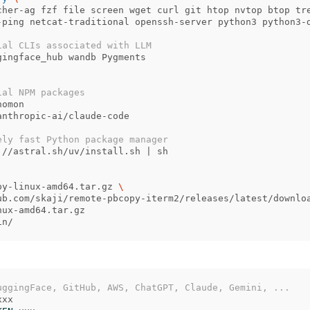
cher-ag fzf file screen wget curl git htop nvtop btop tr
-ping netcat-traditional openssh-server python3 python3-d
ial CLIs associated with LLM
gingface_hub wandb Pygments

ial NPM packages
nomon

anthropic-ai/claude-code

ely fast Python package manager
://astral.sh/uv/install.sh | sh

py-linux-amd64.tar.gz 
\
uggingFace, GitHub, AWS, ChatGPT, Claude, Gemini, ...