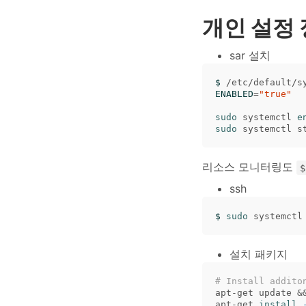
개인 설정
sar 설치
$ 
ENABLED
=
"true"
sudo 
systemctl 
e
sudo 
리소스 모니터링도
ssh
$ 
sudo 
systemctl
설치 패키지
# Install addito
apt-get update 
&
apt-get 
install