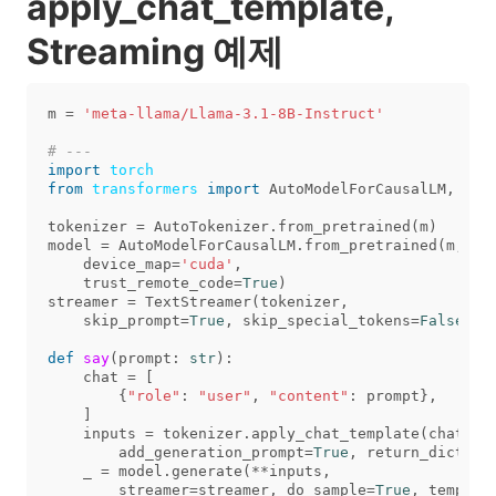
apply_chat_template,
Streaming 예제
m
=
'meta-llama/Llama-3.1-8B-Instruct'
import
torch
from
transformers
import
AutoModelForCausalLM
,
Aut
tokenizer
=
AutoTokenizer
.
from_pretrained
(
m
)
model
=
AutoModelForCausalLM
.
from_pretrained
(
m
,
device_map
=
'cuda'
,
trust_remote_code
=
True
)
streamer
=
TextStreamer
(
tokenizer
,
skip_prompt
=
True
,
skip_special_tokens
=
False
)
def
say
(
prompt
:
str
):
chat
=
[
{
"role"
:
"user"
,
"content"
:
prompt
},
]
inputs
=
tokenizer
.
apply_chat_template
(
chat
,
add_generation_prompt
=
True
,
return_dict
=
Tr
_
=
model
.
generate
(
**
inputs
,
streamer
=
streamer
,
do_sample
=
True
,
tempera