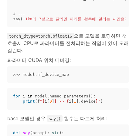
say
(
'1km에 7분으로 달리면 마라톤 완주에 걸리는 시간은?'
)
으로 모델을 로딩하면 첫
torch_dtype=torch.bfloat16
호출시 CPU로 파라미터를 전처리하는 작업이 있어 오래
걸린다.
파라미터 CUDA 위치 디버깅:
>>>
model
.
hf_device_map
for
i
in
model
.
named_parameters
():
print
(
f
"
{
i
[
0
]
}
 -> 
{
i
[
1
].
device
}
"
)
base 모델인 경우
함수는 다르게 처리:
say()
def
say
(
prompt
:
str
):