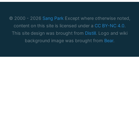
© 2000 -
2026
Sang Park
Except where otherwise noted,
content on this site is licensed under a
CC BY-NC 4.0
.
This site design was brought from
Distill
. Logo and wiki
background image was brought from
Bear
.