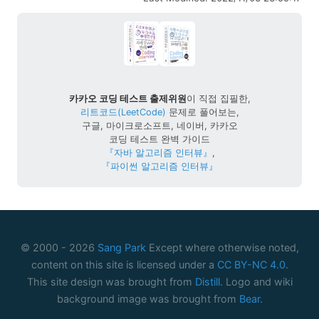
카카오 코딩 테스트 출제위원
이 직접 집필한,
리트코드(LeetCode)
문제로 풀어보는,
구글, 마이크로소프트, 네이버, 카카오
코딩 테스트 완벽 가이드
『자바 알고리즘 인터뷰』
,
『파이썬 알고리즘 인터뷰』
© 2000 -
2026
Sang Park
Except where otherwise noted,
content on this site is licensed under a
CC BY-NC 4.0
.
This site design was brought from
Distill
. Logo and wiki
background image was brought from
Bear
.