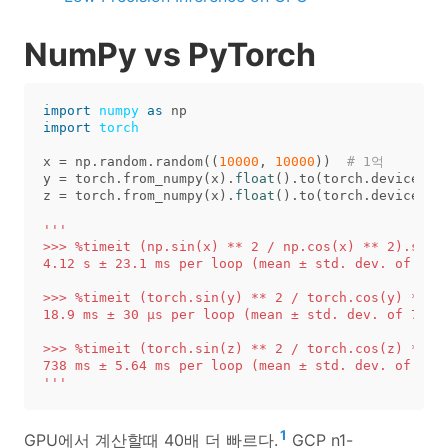
NumPy vs PyTorch
import
numpy
as
np
import
torch
x
=
np
.
random
.
random
((
10000
,
10000
))
y
=
torch
.
from_numpy
(
x
).
float
().
to
(
torch
.
device
(
"c
z
=
torch
.
from_numpy
(
x
).
float
().
to
(
torch
.
device
(
"c
'''

>>> %timeit (np.sin(x) ** 2 / np.cos(x) ** 2).sum()
4.12 s ± 23.1 ms per loop (mean ± std. dev. of 7 ru
>>> %timeit (torch.sin(y) ** 2 / torch.cos(y) ** 2)
18.9 ms ± 30 µs per loop (mean ± std. dev. of 7 run
>>> %timeit (torch.sin(z) ** 2 / torch.cos(z) ** 2)
738 ms ± 5.64 ms per loop (mean ± std. dev. of 7 ru
'''
1
GPU에서 계산할때 40배 더 빠르다.
GCP n1-