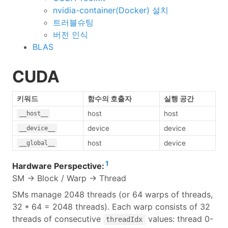
nvidia-container(Docker) 설치
트러블슈팅
버전 인식
BLAS
CUDA
키워드
함수의 호출자
실행 공간
host
host
__host__
device
device
__device__
host
device
__global__
1
Hardware Perspective:
SM → Block / Warp → Thread
SMs manage 2048 threads (or 64 warps of threads,
32 * 64 = 2048 threads). Each warp consists of 32
threads of consecutive
values: thread 0-
threadIdx