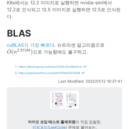
K8s에서는 12.2 이미지로 실행하면 nvidia-smi에서
12.2로 인식되고 12.5 이미지로 실행하면 12.5로 인식된
다.
BLAS
cuBLAS가 가장 빠르다
. 슈트라센 알고리즘으로
O
(
n
2.37188
)
2.37188
(
)
으로 가능함에도 불구하고.
O
n
https://stevengong.co/notes/CUDA-Architecture
↩
https://stackoverflow.com/a/45319156/3513266
↩
Last Modified: 2025/01/12 16:37:41
카카오 코딩 테스트 출제위원
이 직접 집필한,
리트코드(LeetCode)
문제로 풀어보는,