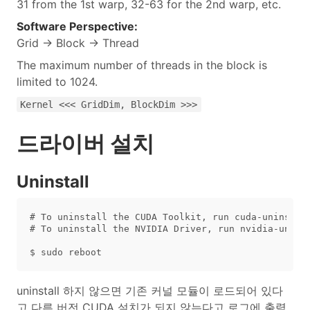
31 from the 1st warp, 32-63 for the 2nd warp, etc.
Software Perspective:
Grid → Block → Thread
The maximum number of threads in the block is
limited to 1024.
Kernel <<< GridDim, BlockDim >>>
드라이버 설치
Uninstall
# To uninstall the CUDA Toolkit, run cuda-uninstall
# To uninstall the NVIDIA Driver, run nvidia-uninst
uninstall 하지 않으면 기존 커널 모듈이 로드되어 있다
고 다른 버전 CUDA 설치가 되지 않는다고 로그에 출력