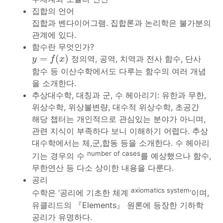
집합의 언어
집합과 벤다이어그램. 집합론과 논리학은 불가분의
관계에 있다.
함수란 무엇인가?
y
=
f
(
x
)
=
(
)
정의역, 공역, 치역과 전사 함수, 단사
y
f
x
함수 등 이산수학에서도 다루는 함수의 여러 개념
을 소개한다.
추상대수학, 대칭과 군, 수 헤아리기: 유한과 무한,
위상수학, 위상불변량, 대수적 위상수학, 초공간
해당 챕터는 개인적으로 관심있는 분야가 아니며,
관련 지식이 부족하다 보니 이해하기 어렵다. 추상
대수학에서는 체,군,합동 등을 소개한다. 수 헤아리
number of cases
기는 경우의 수
를 예상했으나 함수,
무한연산 등 다소 상이한 내용을 다룬다.
공리
axiomatics system
수학은 ‘공리에 기초한 체계
‘이며,
유클리드의 『Elements』 원론에 등장한 기하학
공리가 유명하다.