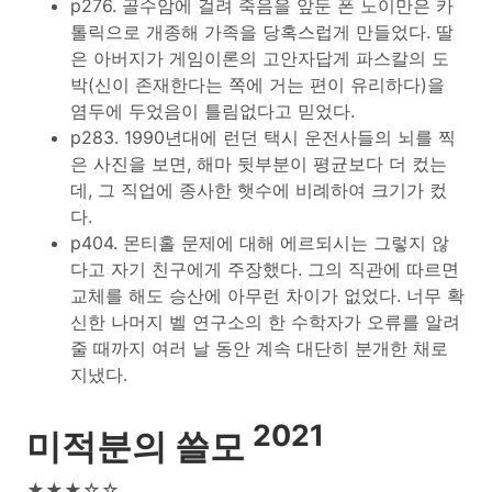
p276. 골수암에 걸려 죽음을 앞둔 폰 노이만은 카
톨릭으로 개종해 가족을 당혹스럽게 만들었다. 딸
은 아버지가 게임이론의 고안자답게 파스칼의 도
박(신이 존재한다는 쪽에 거는 편이 유리하다)을
염두에 두었음이 틀림없다고 믿었다.
p283. 1990년대에 런던 택시 운전사들의 뇌를 찍
은 사진을 보면, 해마 뒷부분이 평균보다 더 컸는
데, 그 직업에 종사한 햇수에 비례하여 크기가 컸
다.
p404. 몬티홀 문제에 대해 에르되시는 그렇지 않
다고 자기 친구에게 주장했다. 그의 직관에 따르면
교체를 해도 승산에 아무런 차이가 없었다. 너무 확
신한 나머지 벨 연구소의 한 수학자가 오류를 알려
줄 때까지 여러 날 동안 계속 대단히 분개한 채로
지냈다.
2021
미적분의 쓸모
★★★☆☆