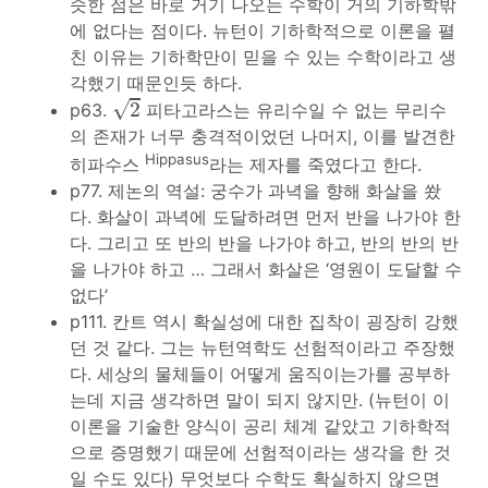
슷한 점은 바로 거기 나오는 수학이 거의 기하학밖
에 없다는 점이다. 뉴턴이 기하학적으로 이론을 펼
친 이유는 기하학만이 믿을 수 있는 수학이라고 생
각했기 때문인듯 하다.
2
√
2
p63.
피타고라스는 유리수일 수 없는 무리수
의 존재가 너무 충격적이었던 나머지, 이를 발견한
Hippasus
히파수스
라는 제자를 죽였다고 한다.
p77. 제논의 역설: 궁수가 과녁을 향해 화살을 쐈
다. 화살이 과녁에 도달하려면 먼저 반을 나가야 한
다. 그리고 또 반의 반을 나가야 하고, 반의 반의 반
을 나가야 하고 … 그래서 화살은 ‘영원이 도달할 수
없다’
p111. 칸트 역시 확실성에 대한 집착이 굉장히 강했
던 것 같다. 그는 뉴턴역학도 선험적이라고 주장했
다. 세상의 물체들이 어떻게 움직이는가를 공부하
는데 지금 생각하면 말이 되지 않지만. (뉴턴이 이
이론을 기술한 양식이 공리 체계 같았고 기하학적
으로 증명했기 때문에 선험적이라는 생각을 한 것
일 수도 있다) 무엇보다 수학도 확실하지 않으면