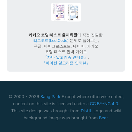
카카오 코딩 테스트 출제위원
이 직접 집필한,
리트코드(LeetCode)
문제로 풀어보는,
구글, 마이크로소프트, 네이버, 카카오
코딩 테스트 완벽 가이드
『자바 알고리즘 인터뷰』
,
『파이썬 알고리즘 인터뷰』
© 2000 -
2026
Sang Park
Except where otherwise noted,
content on this site is licensed under a
CC BY-NC 4.0
.
This site design was brought from
Distill
. Logo and wiki
background image was brought from
Bear
.