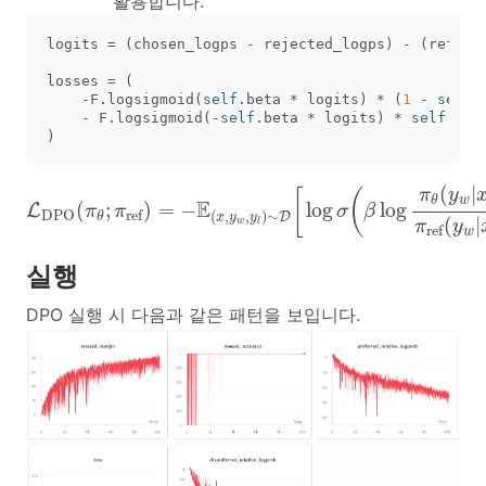
활용합니다.
logits
=
(
chosen_logps
-
rejected_logps
)
-
(
ref_ch
losses
=
(
-
F
.
logsigmoid
(
self
.
beta
*
logits
)
*
(
1
-
self
.
-
F
.
logsigmoid
(
-
self
.
beta
*
logits
)
*
self
.
lab
)
L
DPO
(
π
θ
;
π
ref
)
=
−
E
(
x
,
y
w
,
y
l
)
∼
D
[
log
σ
(
β
log
π
θ
(
y
(
|
[
(
π
y
w
θ
E
(
;
)
=
−
log
log
L
π
π
σ
β
DPO
ref
(
,
,
)
∼
D
θ
x
y
y
(
|
w
l
π
y
ref
w
실행
DPO 실행 시 다음과 같은 패턴을 보입니다.