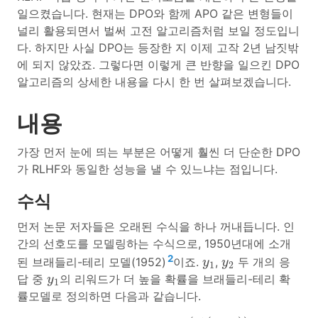
일으켰습니다. 현재는 DPO와 함께 APO 같은 변형들이
널리 활용되면서 벌써 고전 알고리즘처럼 보일 정도입니
다. 하지만 사실 DPO는 등장한 지 이제 고작 2년 남짓밖
에 되지 않았죠. 그렇다면 이렇게 큰 반향을 일으킨 DPO
알고리즘의 상세한 내용을 다시 한 번 살펴보겠습니다.
내용
가장 먼저 눈에 띄는 부분은 어떻게 훨씬 더 단순한 DPO
가 RLHF와 동일한 성능을 낼 수 있느냐는 점입니다.
수식
먼저 논문 저자들은 오래된 수식을 하나 꺼내듭니다. 인
간의 선호도를 모델링하는 수식으로, 1950년대에 소개
y
1
y
2
2
된 브래들리-테리 모델(1952)
이죠.
,
두 개의 응
y
y
1
2
y
1
답 중
의 리워드가 더 높을 확률을 브래들리-테리 확
y
1
률모델로 정의하면 다음과 같습니다.
p
∗
(
y
1
≻
y
2
|
x
)
=
exp
(
r
∗
(
x
,
y
1
)
)
exp
(
r
∗
(
x
,
y
1
)
)
+
ex