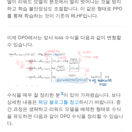
델이 리워드 모델의 분포에서 멀리 벗어나는 것을 방지
하고 학습 불안정성도 조절합니다. 이 같은 형태로 PPO
를 통해 학습하는 것이 기존의 RLHF입니다.
이제 DPO에서는 앞서 loss 수식을 다음과 같이 변형할
수 있습니다.
3
수식을 매우 잘 정리한 분
이 있어 가져왔습니다. 보다
상세한 내용은
해당 블로그를 참고
하시기 바랍니다. 중
간 과정은 생략하고 리워드 모델을 배제한 형태로 수식
을 유도하면 다음과 같이 DPO 수식을 정리할 수 있습니
다.
L
DPO
(
π
θ
;
π
ref
)
=
−
E
(
x
,
y
w
,
y
l
)
∼
D
[
log
σ
(
β
log
π
θ
(
y