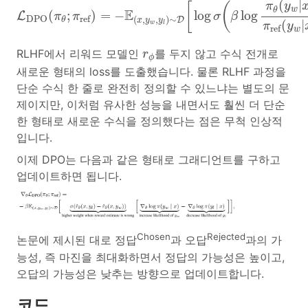
(
|
[
(
π
y
w
θ
E
(
;
)
=
−
log
log
L
π
π
σ
β
DPO
ref
(
,
,
)
∼
D
θ
x
y
y
(
|
w
l
π
y
ref
w
r
ϕ
RLHF에서 리워드 모델인
를 두지 않고 수식 전개로
r
ϕ
새로운 형태의 loss를 도출했습니다. 물론 RLHF 과정을
단순 수식 한 줄로 완전히 정의할 수 있느냐는 별도의 문
제이지만, 이처럼 유사한 성능을 내면서도 훨씬 더 단순
한 형태로 새로운 수식을 정의했다는 점은 무척 인상적
입니다.
이제 DPO는 다음과 같은 형태로 그래디언트를 구하고
업데이트하면 됩니다.
Chosen
Rejected
논문에 제시된 대로 정답
과 오답
과의 가
능성, 즉 마진을 최대화하면서 정답의 가능성은 높이고,
오답의 가능성은 낮추는 방향으로 업데이트합니다.
코드