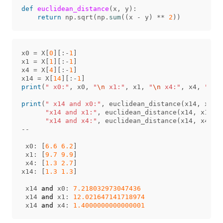
def
euclidean_distance
(
x
,
y
):
return
np
.
sqrt
(
np
.
sum
((
x
-
y
)
**
2
))
x0
=
X
[
0
][:
-
1
]
x1
=
X
[
1
][:
-
1
]
x4
=
X
[
4
][:
-
1
]
x14
=
X
[
14
][:
-
1
]
print
(
" x0:"
,
x0
,
"
\n
 x1:"
,
x1
,
"
\n
 x4:"
,
x4
,
"
\n
x
print
(
" x14 and x0:"
,
euclidean_distance
(
x14
,
x0
),
"x14 and x1:"
,
euclidean_distance
(
x14
,
x1
),
"x14 and x4:"
,
euclidean_distance
(
x14
,
x4
))
--
x0
:
[
6.6
6.2
]
x1
:
[
9.7
9.9
]
x4
:
[
1.3
2.7
]
x14
:
[
1.3
1.3
]
x14
and
x0
:
7.218032973047436
x14
and
x1
:
12.021647141718974
x14
and
x4
:
1.4000000000000001