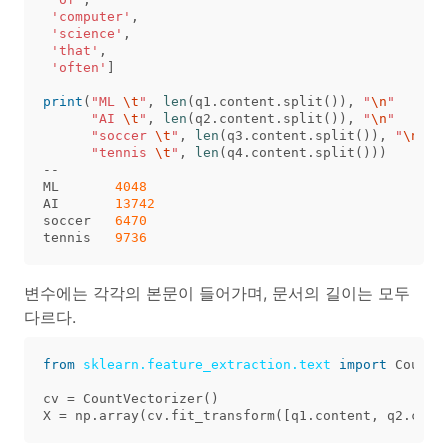
'computer'
,
'science'
,
'that'
,
'often'
]
print
(
"ML 
\t
"
,
len
(
q1
.
content
.
split
()),
"
\n
"
"AI 
\t
"
,
len
(
q2
.
content
.
split
()),
"
\n
"
"soccer 
\t
"
,
len
(
q3
.
content
.
split
()),
"
\n
"
"tennis 
\t
"
,
len
(
q4
.
content
.
split
()))
--
ML
4048
AI
13742
soccer
6470
tennis
9736
변수에는 각각의 본문이 들어가며, 문서의 길이는 모두
다르다.
from
sklearn.feature_extraction.text
import
CountV
cv
=
CountVectorizer
()
X
=
np
.
array
(
cv
.
fit_transform
([
q1
.
content
,
q2
.
cont