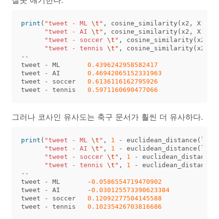
print
(
"tweet - ML 
\t
"
,
cosine_similarity
(
x2
,
X
[
0
])
"tweet - AI 
\t
"
,
cosine_similarity
(
x2
,
X
[
1
])
"tweet - soccer 
\t
"
,
cosine_similarity
(
x2
,
X
"tweet - tennis 
\t
"
,
cosine_similarity
(
x2
,
X
--
tweet
-
ML
0.4396242958582417
tweet
-
AI
0.46942065152331963
tweet
-
soccer
0.6136116162795926
tweet
-
tennis
0.5971160690477066
그러나 코사인 유사도는 축구 문서가 훨씬 더 유사하다.
print
(
"tweet - ML 
\t
"
,
1
-
euclidean_distance
(
l2_n
"tweet - AI 
\t
"
,
1
-
euclidean_distance
(
l2_n
"tweet - soccer 
\t
"
,
1
-
euclidean_distance
(
"tweet - tennis 
\t
"
,
1
-
euclidean_distance
(
--
tweet
-
ML
-
0.0586554719470902
tweet
-
AI
-
0.030125573390623384
tweet
-
soccer
0.12092277504145588
tweet
-
tennis
0.10235426703816686