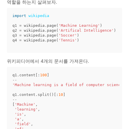
역할을 하는지 살펴보자.
import
wikipedia
q1
=
wikipedia
.
page
(
'Machine Learning'
)
q2
=
wikipedia
.
page
(
'Artifical Intelligence'
)
q3
=
wikipedia
.
page
(
'Soccer'
)
q4
=
wikipedia
.
page
(
'Tennis'
)
위키피디어에서 4개의 문서를 가져온다.
q1
.
content
[:
100
]
--
'Machine learning is a field of computer science t
q1
.
content
.
split
()[:
10
]
--
[
'Machine'
,
'learning'
,
'is'
,
'a'
,
'field'
,
'of'
,