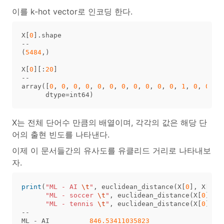
이를 k-hot vector로 인코딩 한다.
X
[
0
].
shape
--
(
5484
,)
X
[
0
][:
20
]
--
array
([
0
,
0
,
0
,
0
,
0
,
0
,
0
,
0
,
0
,
0
,
0
,
1
,
0
,
0
,
0
dtype
=
int64
)
X는 전체 단어수 만큼의 배열이며, 각각의 값은 해당 단
어의 출현 빈도를 나타낸다.
이제 이 문서들간의 유사도를 유클리드 거리로 나타내보
자.
print
(
"ML - AI 
\t
"
,
euclidean_distance
(
X
[
0
],
X
[
1
])
"ML - soccer 
\t
"
,
euclidean_distance
(
X
[
0
],
X
"ML - tennis 
\t
"
,
euclidean_distance
(
X
[
0
],
X
--
ML
-
AI
846.53411035823