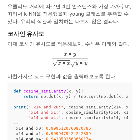
유클리드 거리에 따르면 4번 인스턴스와 가장 가까우며,
따라서 k-NN을 적용했을때 young 클래스로 추측할 수
있다. 우리의 직관과 일치하는 나쁘지 않은 결과다.
코사인 유사도
이제 코사인 유사도를 적용해보자. 수식은 아래와 같다.
x
∙
y
x
∙
x
y
∙
y
∙
x
y
∙
∙
√
√
x
x
y
y
마찬가지로 코드 구현과 값을 출력해보도록 한다.
def
cosine_similarity
(
x
,
y
):
return
np
.
dot
(
x
,
y
)
/
(
np
.
sqrt
(
np
.
dot
(
x
,
x
))
*
print
(
" x14 and x0:"
,
cosine_similarity
(
x14
,
x0
),
"x14 and x1:"
,
cosine_similarity
(
x14
,
x1
),
"
"x14 and x4:"
,
cosine_similarity
(
x14
,
x4
))
--
x14
and
x0
:
0.9995120760870786
x14
and
x1
:
0.9999479424242859
x14
and
x4
:
0.9438583563660174