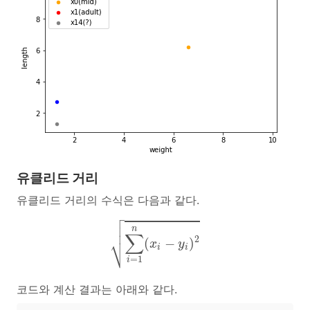
유클리드 거리
유클리드 거리의 수식은 다음과 같다.

∑
i
=
1
n
(
x
i
−
y
i
)
2



n
∑
⎷
2
(
−
)
x
y
i
i
=
1
i
코드와 계산 결과는 아래와 같다.