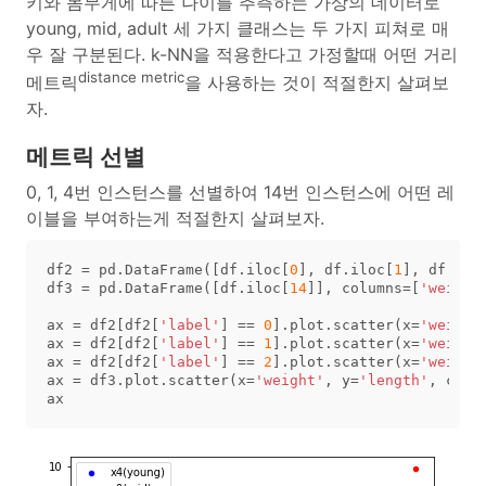
키와 몸무게에 따른 나이를 추측하는 가상의 데이터로
young, mid, adult 세 가지 클래스는 두 가지 피쳐로 매
우 잘 구분된다. k-NN을 적용한다고 가정할때 어떤 거리
distance metric
메트릭
을 사용하는 것이 적절한지 살펴보
자.
메트릭 선별
0, 1, 4번 인스턴스를 선별하여 14번 인스턴스에 어떤 레
이블을 부여하는게 적절한지 살펴보자.
df2
=
pd
.
DataFrame
([
df
.
iloc
[
0
],
df
.
iloc
[
1
],
df
.
ilo
df3
=
pd
.
DataFrame
([
df
.
iloc
[
14
]],
columns
=
[
'weight
ax
=
df2
[
df2
[
'label'
]
==
0
].
plot
.
scatter
(
x
=
'weight
ax
=
df2
[
df2
[
'label'
]
==
1
].
plot
.
scatter
(
x
=
'weight
ax
=
df2
[
df2
[
'label'
]
==
2
].
plot
.
scatter
(
x
=
'weight
ax
=
df3
.
plot
.
scatter
(
x
=
'weight'
,
y
=
'length'
,
c
=
'g
ax