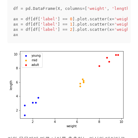
df
=
pd
.
DataFrame
(
X
,
columns
=
[
'weight'
,
'length'
,
ax
=
df
[
df
[
'label'
]
==
0
].
plot
.
scatter
(
x
=
'weight'
,
ax
=
df
[
df
[
'label'
]
==
1
].
plot
.
scatter
(
x
=
'weight'
,
ax
=
df
[
df
[
'label'
]
==
2
].
plot
.
scatter
(
x
=
'weight'
,
ax