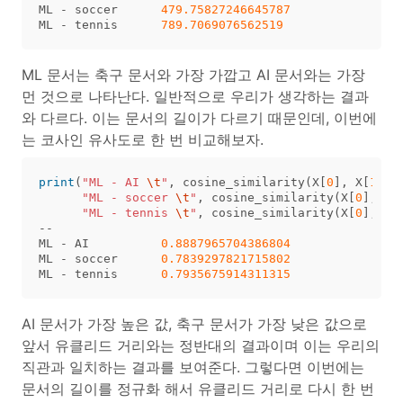
ML
-
soccer
479.75827246645787
ML
-
tennis
789.7069076562519
ML 문서는 축구 문서와 가장 가깝고 AI 문서와는 가장
먼 것으로 나타난다. 일반적으로 우리가 생각하는 결과
와 다르다. 이는 문서의 길이가 다르기 때문인데, 이번에
는 코사인 유사도로 한 번 비교해보자.
print
(
"ML - AI 
\t
"
,
cosine_similarity
(
X
[
0
],
X
[
1
]),
"ML - soccer 
\t
"
,
cosine_similarity
(
X
[
0
],
X
[
"ML - tennis 
\t
"
,
cosine_similarity
(
X
[
0
],
X
[
--
ML
-
AI
0.8887965704386804
ML
-
soccer
0.7839297821715802
ML
-
tennis
0.7935675914311315
AI 문서가 가장 높은 값, 축구 문서가 가장 낮은 값으로
앞서 유클리드 거리와는 정반대의 결과이며 이는 우리의
직관과 일치하는 결과를 보여준다. 그렇다면 이번에는
문서의 길이를 정규화 해서 유클리드 거리로 다시 한 번