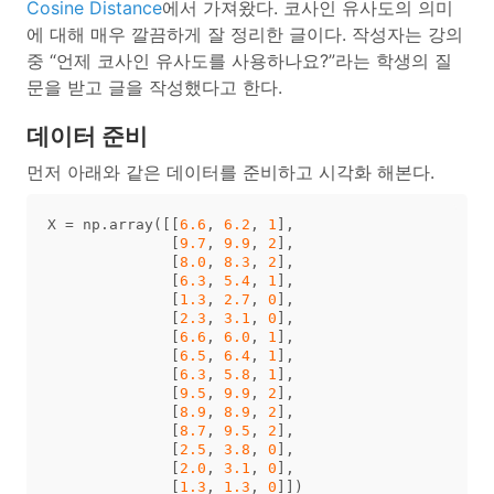
Cosine Distance
에서 가져왔다. 코사인 유사도의 의미
에 대해 매우 깔끔하게 잘 정리한 글이다. 작성자는 강의
중 “언제 코사인 유사도를 사용하나요?”라는 학생의 질
문을 받고 글을 작성했다고 한다.
데이터 준비
먼저 아래와 같은 데이터를 준비하고 시각화 해본다.
X
=
np
.
array
([[
6.6
,
6.2
,
1
],
[
9.7
,
9.9
,
2
],
[
8.0
,
8.3
,
2
],
[
6.3
,
5.4
,
1
],
[
1.3
,
2.7
,
0
],
[
2.3
,
3.1
,
0
],
[
6.6
,
6.0
,
1
],
[
6.5
,
6.4
,
1
],
[
6.3
,
5.8
,
1
],
[
9.5
,
9.9
,
2
],
[
8.9
,
8.9
,
2
],
[
8.7
,
9.5
,
2
],
[
2.5
,
3.8
,
0
],
[
2.0
,
3.1
,
0
],
[
1.3
,
1.3
,
0
]])