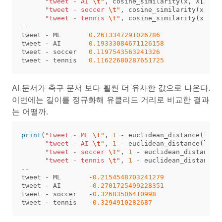
"tweet - AI 
\t
"
,
cosine_similarity
(
x
,
X
[
1
]),
"tweet - soccer 
\t
"
,
cosine_similarity
(
x
,
X
[
"tweet - tennis 
\t
"
,
cosine_similarity
(
x
,
X
[
--
tweet
-
ML
0.2613347291026786
tweet
-
AI
0.19333084671126158
tweet
-
soccer
0.1197543563241326
tweet
-
tennis
0.11622680287651725
AI 문서가 축구 문서 보다 훨씬 더 유사한 값으로 나온다.
이번에는 길이를 정규화해 유클리드 거리로 비교한 결과
는 어떨까.
print
(
"tweet - ML 
\t
"
,
1
-
euclidean_distance
(
l2_n
"tweet - AI 
\t
"
,
1
-
euclidean_distance
(
l2_n
"tweet - soccer 
\t
"
,
1
-
euclidean_distance
(
"tweet - tennis 
\t
"
,
1
-
euclidean_distance
(
--
tweet
-
ML
-
0.2154548703241279
tweet
-
AI
-
0.2701725499228351
tweet
-
soccer
-
0.32683506410998
tweet
-
tennis
-
0.3294910282687