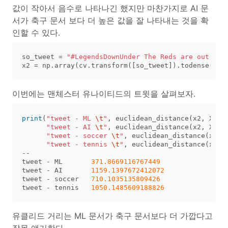
값이 작아서 음수로 나타나긴 했지만 마찬가지로 AI 문
서가 축구 문서 보다 더 높은 값을 잘 나타내는 것을 확
인할 수 있다.
so_tweet
=
"#LegendsDownUnder The Reds are out for
x2
=
np
.
array
(
cv
.
transform
([
so_tweet
]).
todense
())[
이번에는 맨체스터 유나이티드의 트윗을 살펴보자.
print
(
"tweet - ML 
\t
"
,
euclidean_distance
(
x2
,
X
[
0
]
"tweet - AI 
\t
"
,
euclidean_distance
(
x2
,
X
[
1
]
"tweet - soccer 
\t
"
,
euclidean_distance
(
x2
,
"tweet - tennis 
\t
"
,
euclidean_distance
(
x2
,
--
tweet
-
ML
371.8669116767449
tweet
-
AI
1159.1397672412072
tweet
-
soccer
710.1035135809426
tweet
-
tennis
1050.1485609188826
유클리드 거리는 ML 문서가 축구 문서보다 더 가깝다고
잘못 얘기한다.