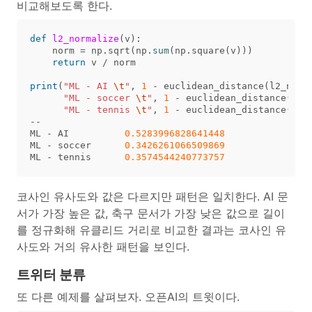
비교해보도록 한다.
def
l2_normalize
(
v
):
norm
=
np
.
sqrt
(
np
.
sum
(
np
.
square
(
v
)))
return
v
/
norm
print
(
"ML - AI 
\t
"
,
1
-
euclidean_distance
(
l2_norm
"ML - soccer 
\t
"
,
1
-
euclidean_distance
(
l2_
"ML - tennis 
\t
"
,
1
-
euclidean_distance
(
l2_
--
ML
-
AI
0.5283996828641448
ML
-
soccer
0.3426261066509869
ML
-
tennis
0.3574544240773757
코사인 유사도와 값은 다르지만 패턴은 일치한다. AI 문
서가 가장 높은 값, 축구 문서가 가장 낮은 값으로 길이
를 정규화해 유클리드 거리로 비교한 결과는 코사인 유
사도와 거의 유사한 패턴을 보인다.
트위터 분류
또 다른 예제를 살펴보자. 오픈AI의 트윗이다.