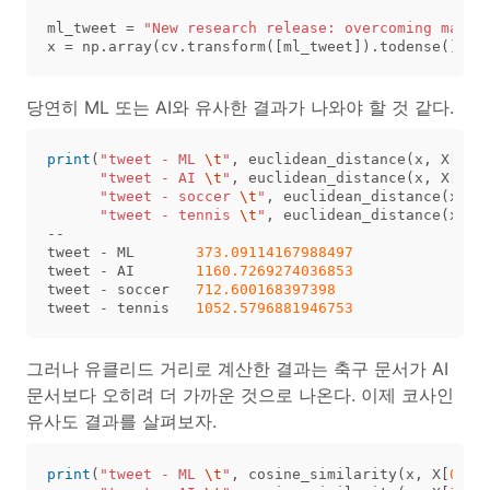
ml_tweet
=
"New research release: overcoming many 
x
=
np
.
array
(
cv
.
transform
([
ml_tweet
]).
todense
())[
0
당연히 ML 또는 AI와 유사한 결과가 나와야 할 것 같다.
print
(
"tweet - ML 
\t
"
,
euclidean_distance
(
x
,
X
[
0
])
"tweet - AI 
\t
"
,
euclidean_distance
(
x
,
X
[
1
])
"tweet - soccer 
\t
"
,
euclidean_distance
(
x
,
X
"tweet - tennis 
\t
"
,
euclidean_distance
(
x
,
X
--
tweet
-
ML
373.09114167988497
tweet
-
AI
1160.7269274036853
tweet
-
soccer
712.600168397398
tweet
-
tennis
1052.5796881946753
그러나 유클리드 거리로 계산한 결과는 축구 문서가 AI
문서보다 오히려 더 가까운 것으로 나온다. 이제 코사인
유사도 결과를 살펴보자.
print
(
"tweet - ML 
\t
"
,
cosine_similarity
(
x
,
X
[
0
]),